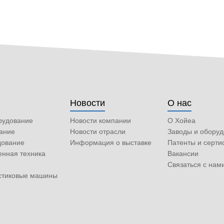
Новости
О нас
рудование
Новости компании
О Хойеа
ание
Новости отрасли
Заводы и обору
дование
Информация о выставке
Патенты и серт
енная техника
Вакансии
Связаться с нам
астиковые машины