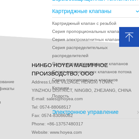
Картриджные клапаны
Картриджный клапан с резьбой
Серия пропорциональных клапанов
Серия электромагнитных клапанов
Серия распределительных
распределителей
Серия предохранительных клапанов
НИНБО HOYEA МАШИННОЕ
Серия регулирующих клапанов потока
ПРОИЗВОДСТВО, ООО
Серия противовесных клапанов
дование
Address:LIXIE VILLAGE, HENGXI TOWN,
Катушки
ификаты
YINZHOU DISTRICT, NINGBO, ZHEJIANG, CHINA
Полость
E-mail:
sales@hoyea.com
и
Tel: 0574-88068517
Электронное управление
Fax: 0574-83086082
Phone: +86-13757480317
Website: www.hoyea.com