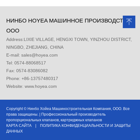
НИНБО HOYEA МАШИННОЕ ПРОИЗВОДСТВО,
ООО
Address:LIXIE VILLAGE, HENGXI TOWN, YINZHOU DISTRICT,
NINGBO, ZHEJIANG, CHINA
E-mail:
sales@hoyea.com
Tel: 0574-88068517
Fax: 0574-83086082
Phone: +86-13757480317
Website: www.hoyea.com
Copyright © Нинбо Хойеа Машиностроительная Компания, ООО. Все
права защищены. | Профессиональный производитель
пропорциональных клапанов, картриджных клапанов
КАРТА САЙТА
|
ПОЛИТИКА КОНФИДЕНЦИАЛЬНОСТИ И ЗАЩИТЫ
ДАННЫХ