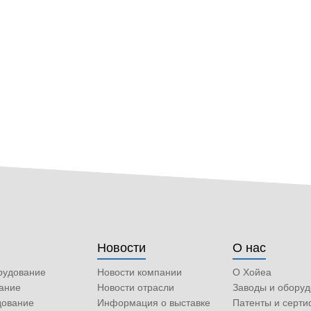
Новости
О нас
рудование
Новости компании
О Хойеа
ание
Новости отрасли
Заводы и обору
дование
Информация о выставке
Патенты и серт