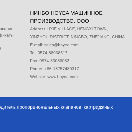
НИНБО HOYEA МАШИННОЕ
ПРОИЗВОДСТВО, ООО
дование
Address:LIXIE VILLAGE, HENGXI TOWN,
ификаты
YINZHOU DISTRICT, NINGBO, ZHEJIANG, CHINA
E-mail:
sales@hoyea.com
и
Tel: 0574-88068517
Fax: 0574-83086082
Phone: +86-13757480317
Website: www.hoyea.com
одитель пропорциональных клапанов, картриджных