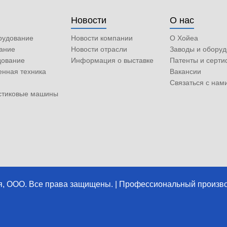
Новости
О нас
рудование
Новости компании
О Хойеа
ание
Новости отрасли
Заводы и обору
дование
Информация о выставке
Патенты и серт
енная техника
Вакансии
Связаться с нам
астиковые машины
я, ООО. Все права защищены. | Профессиональный произв