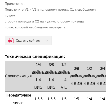
Приложения:
Подключите V1 и V2 к напорному потоку, C1 к свободному
потоку.
сторону привода и C2 на нужную сторону привода
поток, который необходимо перекрыть.
Скачать сейчас
Техническая спецификация:
1/4
3/8
1/2
3/8
1/2
3/4
дюйма,
дюйма,
дюйма
Спецификация
дюйма,
дюйма,
дюйм
L 4
L 4
L 4
4 ВИЭ
4 ВИЭ
4 ВИ
ВИЭ
ВИЭ
VIE
Передаточное
1:5,5
1:5,5
1:5
1:5
1:4
1:4
число