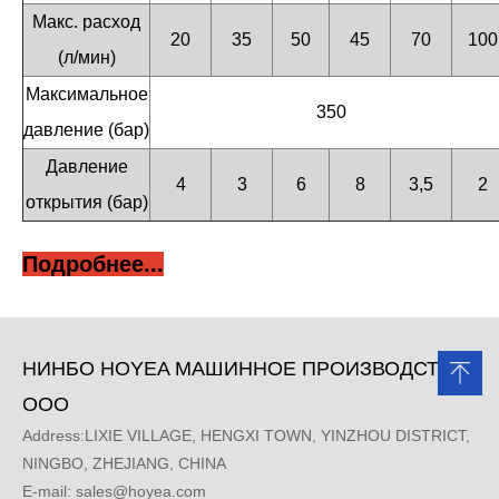
Макс. расход
20
35
50
45
70
100
(л/мин)
Максимальное
350
давление (бар)
Давление
4
3
6
8
3,5
2
открытия (бар)
Подробнее...
НИНБО HOYEA МАШИННОЕ ПРОИЗВОДСТВО,
ООО
Address:LIXIE VILLAGE, HENGXI TOWN, YINZHOU DISTRICT,
NINGBO, ZHEJIANG, CHINA
E-mail:
sales@hoyea.com