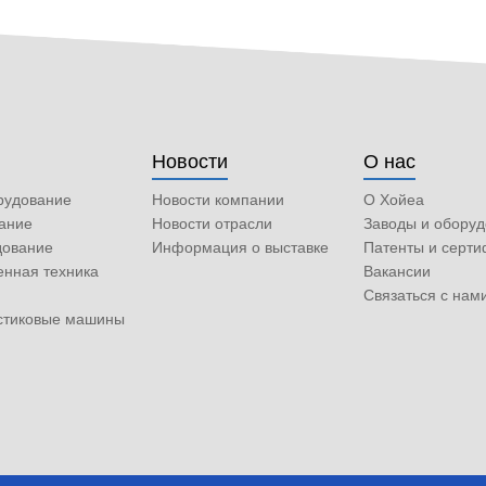
Новости
О нас
рудование
Новости компании
О Хойеа
ание
Новости отрасли
Заводы и обору
дование
Информация о выставке
Патенты и серт
енная техника
Вакансии
Связаться с нам
астиковые машины